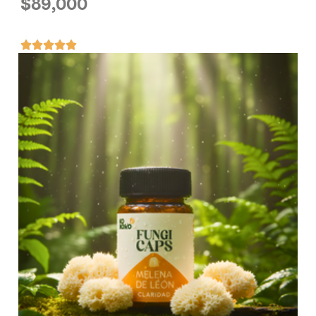
$
89,000




