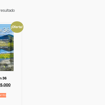
resultado
¡Oferta!
n 36
25,000
rrito