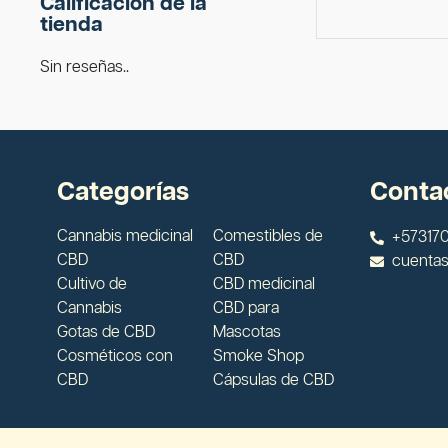
Calificación de la
tienda
Sin reseñas..
Categorías
Conta
Cannabis medicinal
Comestibles de
+573170
CBD
CBD
cuenta
Cultivo de
CBD medicinal
Cannabis
CBD para
Gotas de CBD
Mascotas
Cosméticos con
Smoke Shop
CBD
Cápsulas de CBD