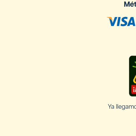
Mét
Ya llegam