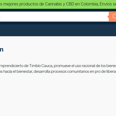
s mejores productos de Cannabis y CBD en Colombia, Envíos s
en
mprendicierto de Timbío Cauca, promueve el uso racional de los bienes
s hacía el bienestar, desarrolla procesos comunitarios en pro de liberar