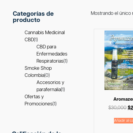
Categorías de
Mostrando el único 
producto
Cannabis Medicinal
CBD
(1)
CBD para
Enfermedades
Respiratorias
(1)
Smoke Shop
Colombia
(0)
Accesorios y
parafernalia
(1)
Ofertas y
Aromaze
Promociones
(1)
$
30,000
$
Añadir al ca