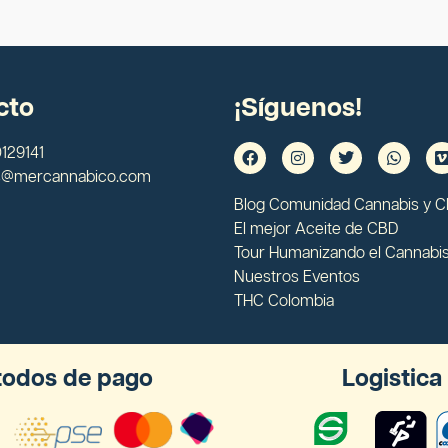
cto
¡Síguenos!
129141
s@mercannabico.com
Blog Comunidad Cannabis y 
El mejor Aceite de CBD
Tour Humanizando el Cannabi
Nuestros Eventos
THC Colombia
odos de pago
Logistica