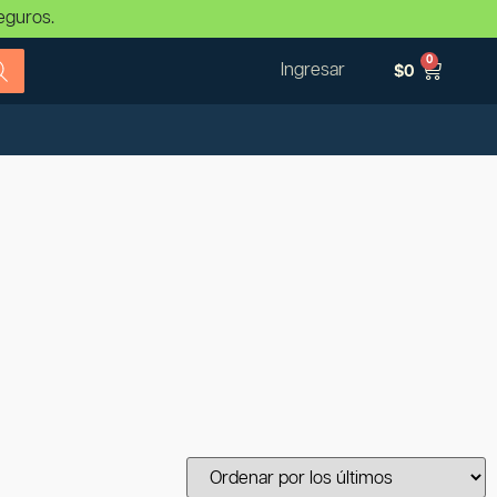
eguros.
0
Ingresar
$
0