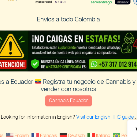
Envíos a todo Colombia
os a Ecuador
Registra tu negocio de Cannabis y
vender con nosotros
Cannabis Ecuador
Looking for information in English?
Visit our English THC guide
.
ds
English
Français
Deutsch
Italiano
Portug