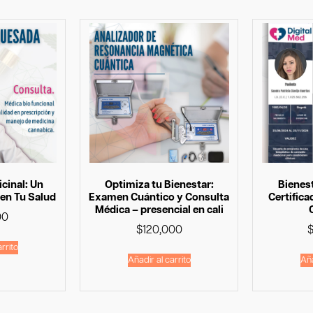
cinal: Un
Optimiza tu Bienestar:
Bienest
 en Tu Salud
Examen Cuántico y Consulta
Certific
Médica – presencial en cali
00
$
120,000
rrito
Añadir al carrito
Aña