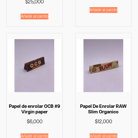
$
25,000
con
5.00
Añadir al carrito
de 5
Añadir al carrito
Papel de enrolar OCB #9
Papel De Enrolar RAW
Virgin paper
Slim Organico
$
6,000
$
12,000
Añadir al carrito
Añadir al carrito