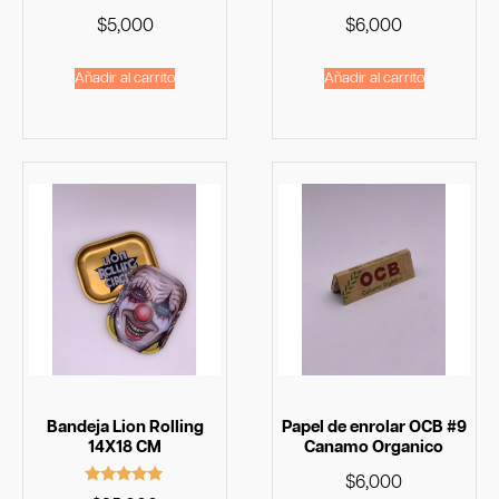
$
5,000
$
6,000
Añadir al carrito
Añadir al carrito
Bandeja Lion Rolling
Papel de enrolar OCB #9
14X18 CM
Canamo Organico
$
6,000
Valorado