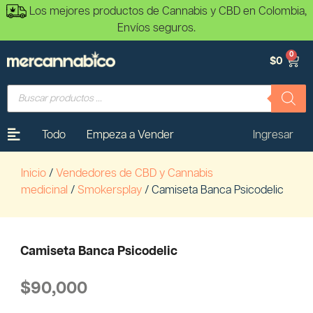
Los mejores productos de Cannabis y CBD en Colombia,
Envíos seguros.
0
$
0
Todo
Empeza a Vender
Ingresar
Inicio
/
Vendedores de CBD y Cannabis
medicinal
/
Smokersplay
/ Camiseta Banca Psicodelic
Camiseta Banca Psicodelic
$
90,000