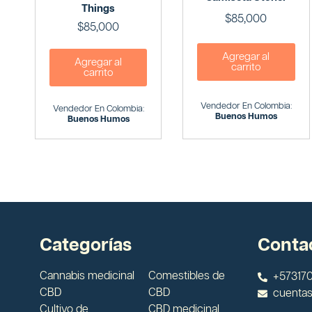
Things
$
85,000
$
85,000
Agregar al
Agregar al
carrito
carrito
Vendedor En Colombia:
Vendedor En Colombia:
Buenos Humos
Buenos Humos
Categorías
Conta
Cannabis medicinal
Comestibles de
+573170
CBD
CBD
cuenta
Cultivo de
CBD medicinal