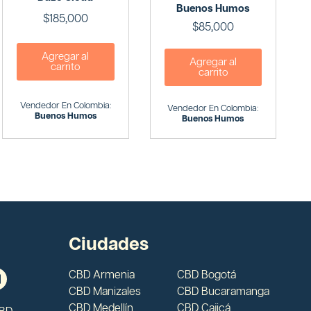
Buenos Humos
$
185,000
$
85,000
Agregar al
Agregar al
carrito
carrito
Vendedor En Colombia:
Vendedor En Colombia:
Buenos Humos
Buenos Humos
Ciudades
CBD Armenia
CBD Bogotá
CBD Manizales
CBD Bucaramanga
CBD Medellín
CBD Cajicá