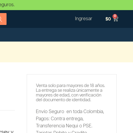
eguros.
0
Ingresar
$
0
Venta solo para mayores de 18 años.
La entrega se realiza únicamente a
mayores de edad, con verificación
del documento de identidad.
Envío Seguro en toda Colombia,
Pagos: Contra entrega,
Transferencia Nequi o PSE.
rsey y