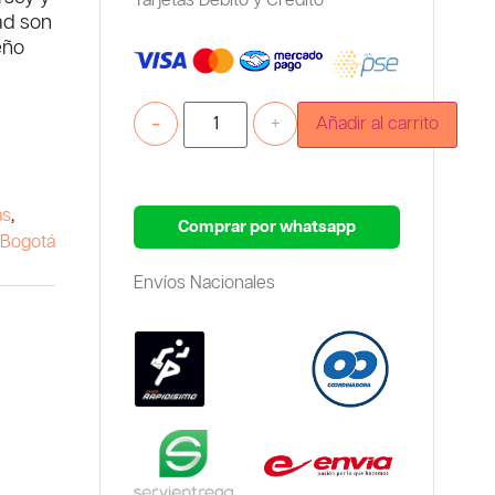
Tarjetas Debito y Credito
dad son
eño
-
+
Añadir al carrito
as
,
Comprar por whatsapp
Bogotá
Envíos Nacionales