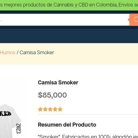
s mejores productos de Cannabis y CBD en Colombia, Envíos s
 Humos
/ Camisa Smoker
Camisa Smoker
$
85,000





Resumen del Producto
"Smoker". Fabricadas en 100% algodón je