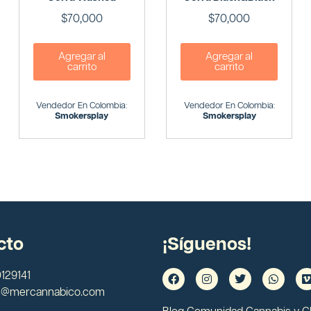
$
70,000
$
70,000
Agregar al
Agregar al
carrito
carrito
Vendedor En Colombia:
Vendedor En Colombia:
Smokersplay
Smokersplay
cto
¡Síguenos!
129141
s@mercannabico.com