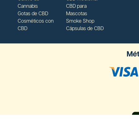
Cannabis
CBD para
Gotas de CBD
Mascotas
Cosméticos con
Smoke Shop
CBD
Cápsulas de CBD
Mét