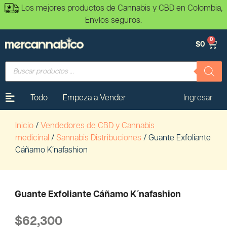
Los mejores productos de Cannabis y CBD en Colombia,
Envíos seguros.
0
$
0
Todo
Empeza a Vender
Ingresar
Inicio
/
Vendedores de CBD y Cannabis
medicinal
/
Sannabis Distribuciones
/ Guante Exfoliante
Cáñamo K´nafashion
Guante Exfoliante Cáñamo K´nafashion
$
62,300