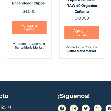
Encendedor Clipper
RAW #9 Organico
$
4,000
Cañamo
$
10,000
Agregar al
carrito
Agregar al
carrito
Vendedor En Colombia:
Vendedor En Colombia:
Santa MarÍa Market
Santa MarÍa Market
cto
¡Síguenos!
129141