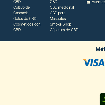
CBD
CBD
cuenta
Cultivo de
CBD medicinal
Cannabis
CBD para
Gotas de CBD
Mascotas
Cosméticos con
Smoke Shop
CBD
Cápsulas de CBD
Mét