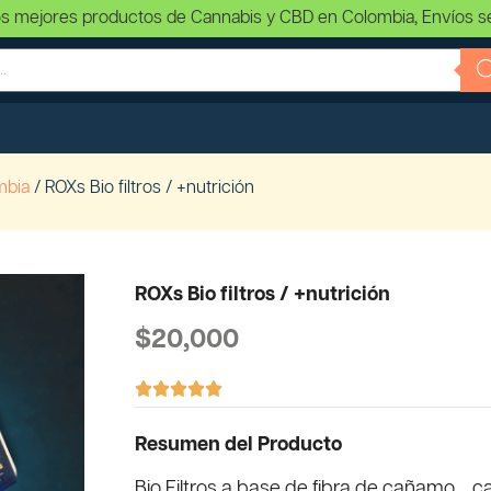
s mejores productos de Cannabis y CBD en Colombia, Envíos s
mbia
/ ROXs Bio filtros / +nutrición
ROXs Bio filtros / +nutrición
$
20,000





Resumen del Producto
Bio Filtros a base de fibra de cañamo , 