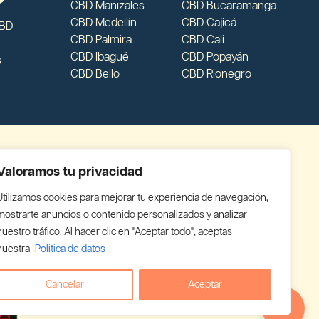
CBD Manizales
CBD Bucaramanga
CBD Medellín
CBD Cajicá
CBD
CBD Palmira
CBD Cali
CBD Ibagué
CBD Popayán
s
CBD Bello
CBD Rionegro
Valoramos tu privacidad
Utilizamos cookies para mejorar tu experiencia de navegación,
mostrarte anuncios o contenido personalizados y analizar
nuestro tráfico. Al hacer clic en "Aceptar todo", aceptas
nuestra
Politica de datos
Cancelar
Aceptar