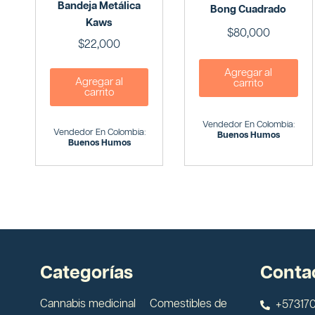
Bandeja Metálica
Bong Cuadrado
Kaws
$
80,000
$
22,000
Agregar al
Agregar al
carrito
carrito
Vendedor En Colombia:
Vendedor En Colombia:
Buenos Humos
Buenos Humos
Categorías
Conta
Cannabis medicinal
Comestibles de
+573170