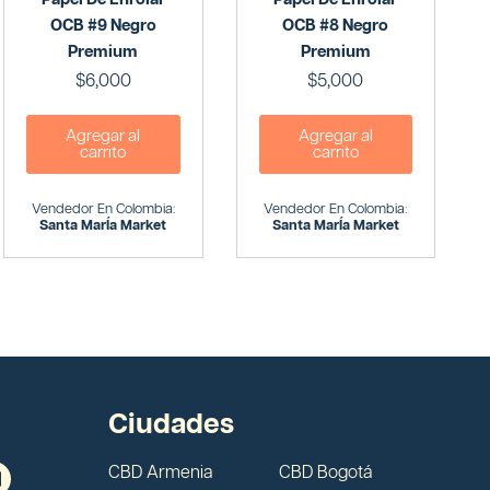
OCB #9 Negro
OCB #8 Negro
Premium
Premium
$
6,000
$
5,000
Agregar al
Agregar al
carrito
carrito
Vendedor En Colombia:
Vendedor En Colombia:
Santa MarÍa Market
Santa MarÍa Market
Ciudades
CBD Armenia
CBD Bogotá