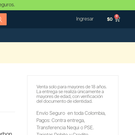
eguros.
0
Ingresar
$
0
Venta solo para mayores de 18 años.
La entrega se realiza únicamente a
mayores de edad, con verificación
del documento de identidad.
Envío Seguro en toda Colombia,
Pagos: Contra entrega,
Transferencia Nequi o PSE.
carbon