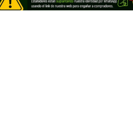
os a Ecuador
Registra tu negocio de Cannabis y
vender con nosotros
Cannabis Ecuador
Looking for information in English?
Visit our English THC guide
.
ds
English
Français
Deutsch
Italiano
Portug
derechos reservados.
Devoluciones y reembolsos
Po