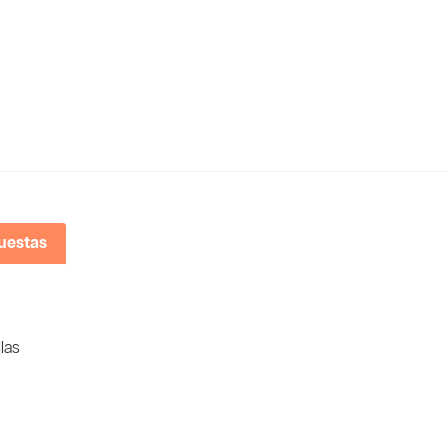
uestas
las