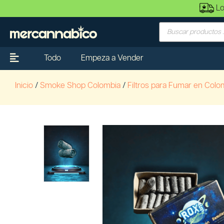
Lo
Todo
Empeza a Vender
Inicio
/
Smoke Shop Colombia
/
Filtros para Fumar en Colo