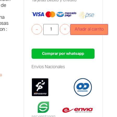
Tarjetas Debito y Credito
a de
ona
iosas
-
+
Añadir al carrito
on :
Comprar por whatsapp
Envíos Nacionales
ra