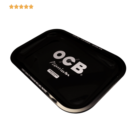




