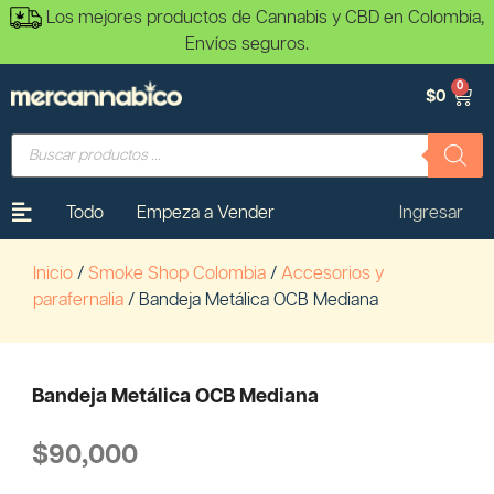
Los mejores productos de Cannabis y CBD en Colombia,
Envíos seguros.
0
$
0
Todo
Empeza a Vender
Ingresar
Inicio
/
Smoke Shop Colombia
/
Accesorios y
parafernalia
/ Bandeja Metálica OCB Mediana
Bandeja Metálica OCB Mediana
$
90,000