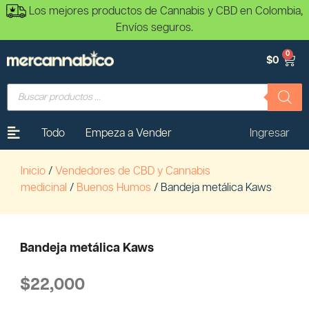
Los mejores productos de Cannabis y CBD en Colombia,
Envíos seguros.
0
$
0
Todo
Empeza a Vender
Ingresar
Inicio
/
Vendedores de CBD y Cannabis
medicinal
/
Buenos Humos
/ Bandeja metálica Kaws
Bandeja metálica Kaws
$
22,000