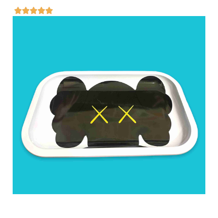




