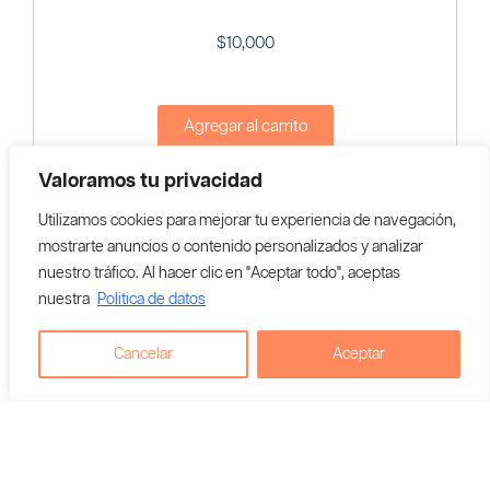
$
10,000
Agregar al carrito
Valoramos tu privacidad
Vendedor En Colombia:
Santa MarÍa Market
Utilizamos cookies para mejorar tu experiencia de navegación,
mostrarte anuncios o contenido personalizados y analizar
nuestro tráfico. Al hacer clic en "Aceptar todo", aceptas
nuestra
Politica de datos
Cancelar
Aceptar