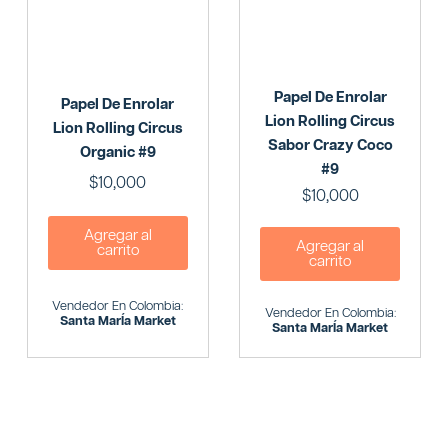
Papel De Enrolar
Papel De Enrolar
Lion Rolling Circus
Lion Rolling Circus
Sabor Crazy Coco
Organic #9
#9
$
10,000
$
10,000
Agregar al
Agregar al
carrito
carrito
Vendedor En Colombia:
Vendedor En Colombia:
Santa MarÍa Market
Santa MarÍa Market