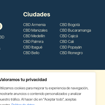
Ciudades
CBD Armenia
CBD Bogotá
CBD Manizales
CBD Bucaramanga
CBD Medellín
CBD Cajicá
CBD
CBD Palmira
CBD Cali
CBD Ibagué
CBD Popayán
s
CBD Bello
CBD Rionegro
Valoramos tu privacidad
Utilizamos cookies para mejorar tu experiencia de navegación,
mostrarte anuncios o contenido personalizados y analizar
nuestro tráfico. Al hacer clic en "Aceptar todo", aceptas