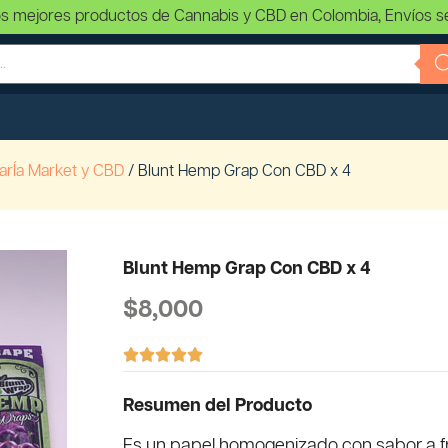
s mejores productos de Cannabis y CBD en Colombia, Envíos s
arÍa Market y CBD
/ Blunt Hemp Grap Con CBD x 4
Blunt Hemp Grap Con CBD x 4
$
8,000





Resumen del Producto
Es un papel homogenizado con sabor a f