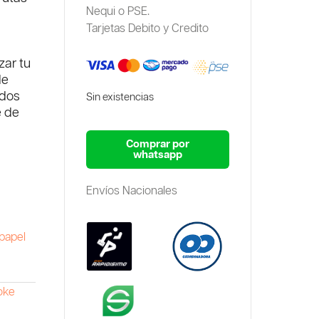
Nequi o PSE.
Tarjetas Debito y Credito
zar tu
de
ados
Sin existencias
e de
Comprar por
whatsapp
Envíos Nacionales
papel
D
oke