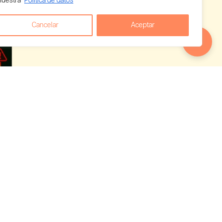
nuestra
Politica de datos
Cancelar
Aceptar
 empieza a
uês