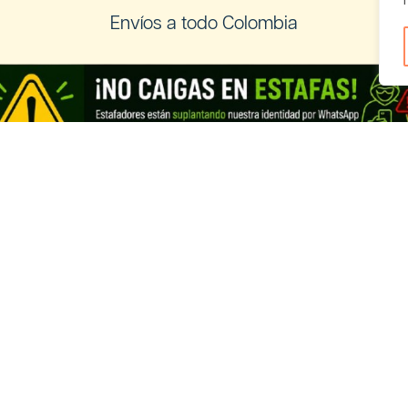
Envíos a todo Colombia
os a Ecuador
Registra tu negocio de Cannabis y
vender con nosotros
Cannabis Ecuador
Looking for information in English?
Visit our English THC guide
.
ds
English
Français
Deutsch
Italiano
Portug