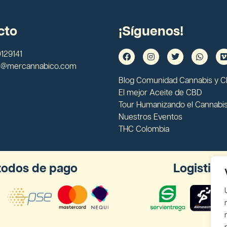
cto
¡Síguenos!
129141
s@mercannabico.com
Blog Comunidad Cannabis y 
El mejor Aceite de CBD
Tour Humanizando el Cannabi
Nuestros Eventos
THC Colombia
odos de pago
Logistica