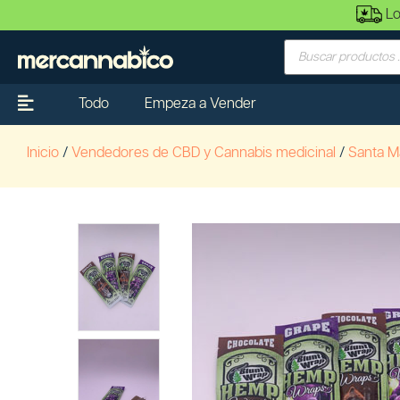
Lo
Todo
Empeza a Vender
Inicio
/
Vendedores de CBD y Cannabis medicinal
/
Santa M