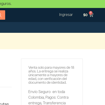
eguros.
0
Ingresar
$
0
Venta solo para mayores de 18
años. La entrega se realiza
únicamente a mayores de
edad, con verificación del
documento de identidad.
Envío Seguro en toda
Colombia,
Pagos: Contra
entrega,
Transferencia
rutas