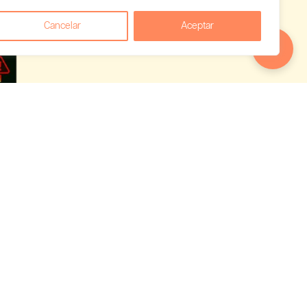
Cancelar
Aceptar
 empieza a
uês