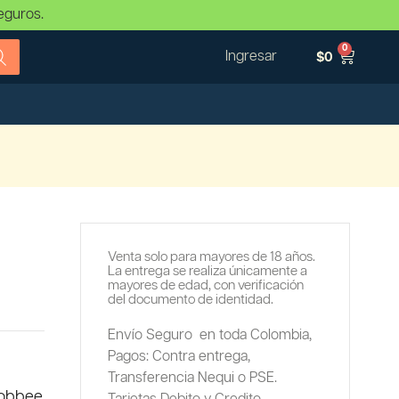
eguros.
0
Ingresar
$
0
Venta solo para mayores de 18 años.
La entrega se realiza únicamente a
mayores de edad, con verificación
del documento de identidad.
Envío Seguro en toda Colombia,
Pagos: Contra entrega,
Transferencia Nequi o PSE.
oobbee