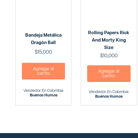
Rolling Papers Rick
Bandeja Metálica
And Morty King
Dragón Ball
Size
$
15,000
$
10,000
Agregar al
Agregar al
carrito
carrito
Vendedor En Colombia:
Vendedor En Colombia:
Buenos Humos
Buenos Humos