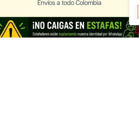
Envíos a todo Colombia
os a Ecuador
Registra tu negocio de Cannabis y
vender con nosotros
Cannabis Ecuador
Looking for information in English?
Visit our English THC guide
.
ds
English
Français
Deutsch
Italiano
Portug