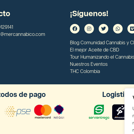
cto
¡Síguenos!
129141
s@mercannabico.com
Blog Comunidad Cannabis y 
El mejor Aceite de CBD
Tour Humanizando el Cannabi
Nuestros Eventos
THC Colombia
odos de pago
Logistica