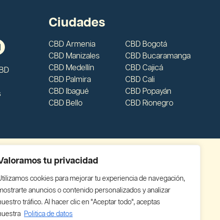
Ciudades
CBD Armenia
CBD Bogotá
CBD Manizales
CBD Bucaramanga
CBD Medellín
CBD Cajicá
CBD
CBD Palmira
CBD Cali
CBD Ibagué
CBD Popayán
s
CBD Bello
CBD Rionegro
Valoramos tu privacidad
Utilizamos cookies para mejorar tu experiencia de navegación,
mostrarte anuncios o contenido personalizados y analizar
nuestro tráfico. Al hacer clic en "Aceptar todo", aceptas
nuestra
Politica de datos