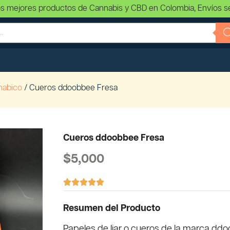
s mejores productos de Cannabis y CBD en Colombia, Envíos s
nabico
/ Cueros ddoobbee Fresa
Cueros ddoobbee Fresa
$
5,000





Resumen del Producto
Papeles de liar o cueros de la marca dd