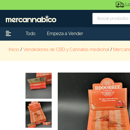
Lo
Todo
Empeza a Vender
Inicio
/
Vendedores de CBD y Cannabis medicinal
/
Mercan