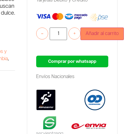
Tarjetas Debito y Credito
buscan
 dulce.
-
+
Añadir al carrito
s y
mbia
,
Comprar por whatsapp
Envíos Nacionales