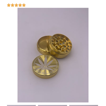




