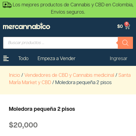
Los mejores productos de Cannabis y CBD en Colombia,
Envíos seguros.
0
$
0
Todo
Empeza a Vender
Ingresar
Inicio
/
Vendedores de CBD y Cannabis medicinal
/
Santa
MarÍa Market y CBD
/ Moledora pequeña 2 pisos
Moledora pequeña 2 pisos
$
20,000