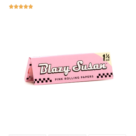




