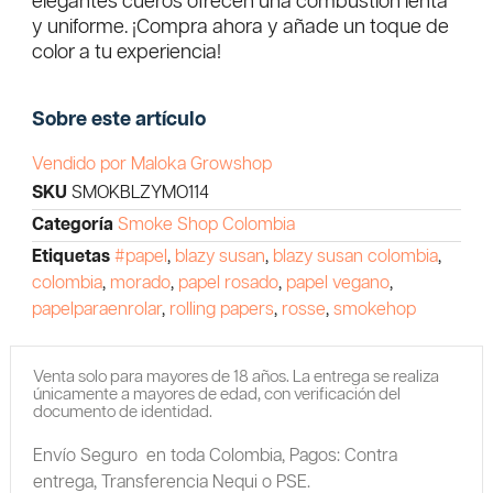
elegantes cueros ofrecen una combustión lenta
y uniforme. ¡Compra ahora y añade un toque de
color a tu experiencia!
Sobre este artículo
Vendido por Maloka Growshop
SKU
SMOKBLZYMO114
Categoría
Smoke Shop Colombia
Etiquetas
#papel
,
blazy susan
,
blazy susan colombia
,
colombia
,
morado
,
papel rosado
,
papel vegano
,
papelparaenrolar
,
rolling papers
,
rosse
,
smokehop
Venta solo para mayores de 18 años. La entrega se realiza
únicamente a mayores de edad, con verificación del
documento de identidad.
Envío Seguro en toda Colombia,
Pagos: Contra
entrega,
Transferencia Nequi o PSE.