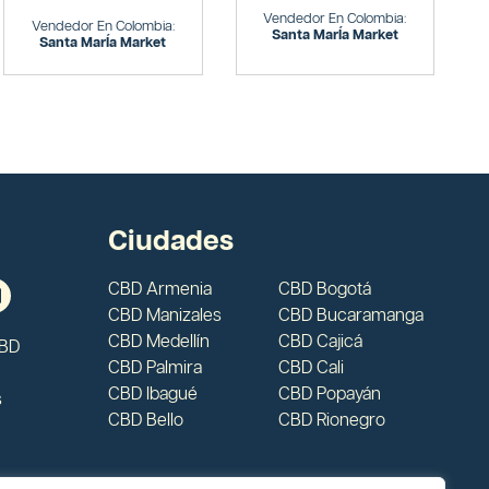
Vendedor En Colombia:
Vendedor En Colombia:
Santa MarÍa Market
Santa MarÍa Market
Ciudades
CBD Armenia
CBD Bogotá
CBD Manizales
CBD Bucaramanga
CBD Medellín
CBD Cajicá
CBD
CBD Palmira
CBD Cali
CBD Ibagué
CBD Popayán
s
CBD Bello
CBD Rionegro