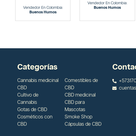
Vendedor En Colombia:
Vendedor En Colombia:
Buenos Humos
Buenos Humos
Categorías
Conta
Cannabis medicinal
Comestibles de
+573170
CBD
CBD
cuenta
Cultivo de
CBD medicinal
Cannabis
CBD para
Gotas de CBD
Mascotas
Cosméticos con
Smoke Shop
CBD
Cápsulas de CBD