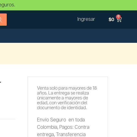
eguros.
0
Ingresar
$
0
–
Venta solo para mayores de 18
años. La entrega se realiza
únicamente a mayores de
edad, con verificación del
documento de identidad.
Envío Seguro en toda
Colombia,
Pagos: Contra
entrega,
Transferencia