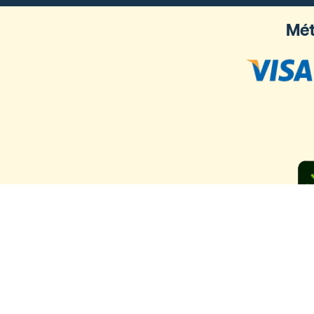
Mét
Ya llegam