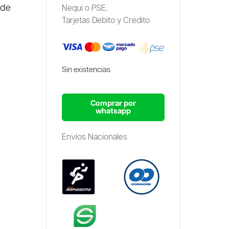
de
Nequi o PSE.
Tarjetas Debito y Credito
Sin existencias
Comprar por
whatsapp
Envíos Nacionales