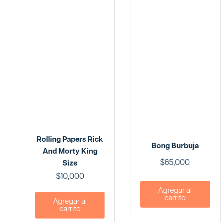
Rolling Papers Rick
Bong Burbuja
And Morty King
$
65,000
Size
$
10,000
Agregar al
carrito
Agregar al
carrito