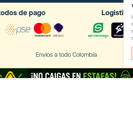
odos de pago
Logistica
Envíos a todo Colombia
os a Ecuador
Registra tu negocio de Cannabis y
vender con nosotros