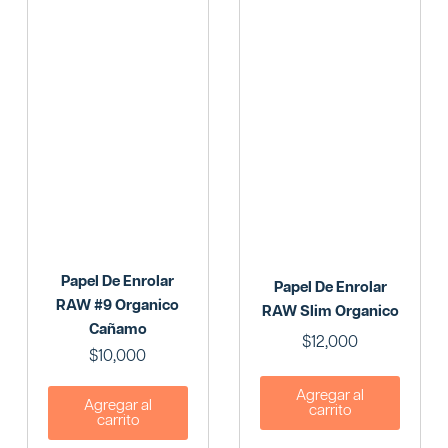
Papel De Enrolar
Papel De Enrolar
RAW #9 Organico
RAW Slim Organico
Cañamo
$
12,000
$
10,000
Agregar al
Agregar al
carrito
carrito