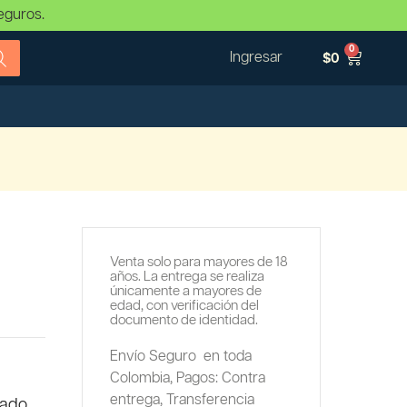
eguros.
0
Ingresar
$
0
Venta solo para mayores de 18
años. La entrega se realiza
únicamente a mayores de
edad, con verificación del
documento de identidad.
Envío Seguro en toda
Colombia,
Pagos: Contra
entrega,
Transferencia
pado