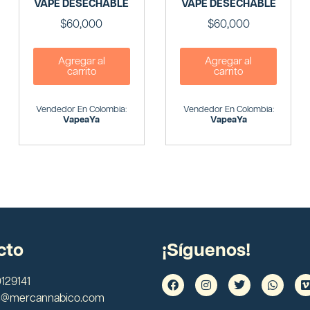
VAPE DESECHABLE
VAPE DESECHABLE
$
60,000
$
60,000
Agregar al
Agregar al
carrito
carrito
Vendedor En Colombia:
Vendedor En Colombia:
VapeaYa
VapeaYa
cto
¡Síguenos!
129141
s@mercannabico.com