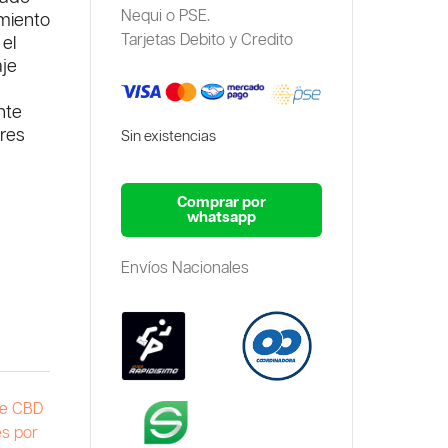
Nequi o PSE.
amiento
Tarjetas Debito y Credito
 el
aje
nte
res
Sin existencias
Comprar por
whatsapp
Envíos Nacionales
de CBD
s por