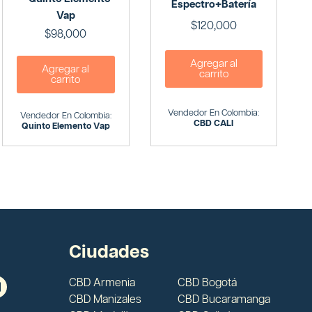
Espectro+Batería
Vap
$
120,000
$
98,000
Agregar al
Agregar al
carrito
carrito
Vendedor En Colombia:
Vendedor En Colombia:
CBD CALI
Quinto Elemento Vap
Ciudades
CBD Armenia
CBD Bogotá
CBD Manizales
CBD Bucaramanga