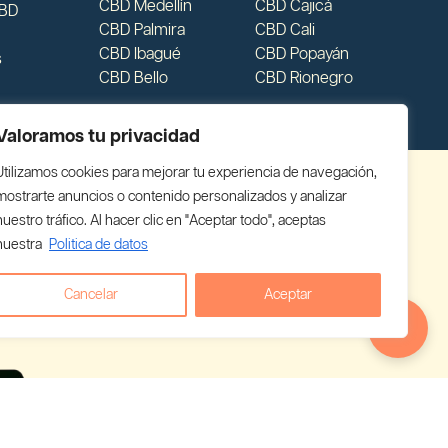
CBD Medellín
CBD Cajicá
CBD
CBD Palmira
CBD Cali
CBD Ibagué
CBD Popayán
s
CBD Bello
CBD Rionegro
Valoramos tu privacidad
Utilizamos cookies para mejorar tu experiencia de navegación,
mostrarte anuncios o contenido personalizados y analizar
nuestro tráfico. Al hacer clic en "Aceptar todo", aceptas
nuestra
Politica de datos
Cancelar
Aceptar