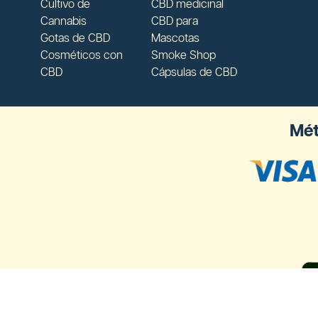
Cultivo de
CBD medicinal
Cannabis
CBD para
Gotas de CBD
Mascotas
Cosméticos con
Smoke Shop
CBD
Cápsulas de CBD
Mét