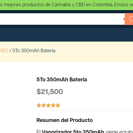
s mejores productos de Cannabis y CBD en Colombia, Envíos s
 420
/ 5To 350mAh Batería
5To 350mAh Batería
$
21,500





Resumen del Producto
El
Vaporizador 5to 350mAh
viene equi