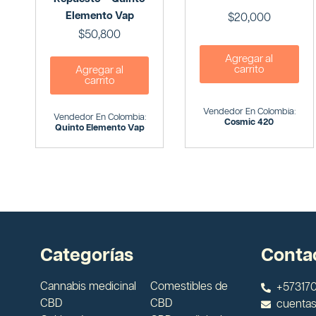
Elemento Vap
$
20,000
$
50,800
Agregar al
carrito
Agregar al
carrito
Vendedor En Colombia:
Vendedor En Colombia:
Cosmic 420
Quinto Elemento Vap
Categorías
Conta
Cannabis medicinal
Comestibles de
+573170
CBD
CBD
cuenta