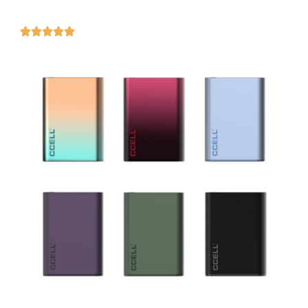




