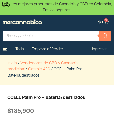
Los mejores productos de Cannabis y CBD en Colombia,
Envíos seguros.
0
$
0
Todo
Empeza a Vender
Ingresar
Inicio
/
Vendedores de CBD y Cannabis
medicinal
/
Cosmic 420
/ CCELL Palm Pro –
Batería/destilados
CCELL Palm Pro – Batería/destilados
$
135,900