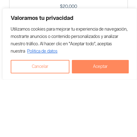
$
20,000
Valoramos tu privacidad
Utilizamos cookies para mejorar tu experiencia de navegación,
Agregar al carrito
mostrarte anuncios o contenido personalizados y analizar
nuestro tráfico. Al hacer clic en "Aceptar todo", aceptas
Vendedor En Colombia:
nuestra
Politica de datos
Cosmic 420
Cancelar
Aceptar