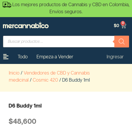
Los mejores productos de Cannabis y CBD en Colombia,
Envíos seguros.
0
$
0
Todo
Empeza a Vender
Ingresar
Inicio
/
Vendedores de CBD y Cannabis
medicinal
/
Cosmic 420
/ D6 Buddy 1ml
D6 Buddy 1ml
$
48,600