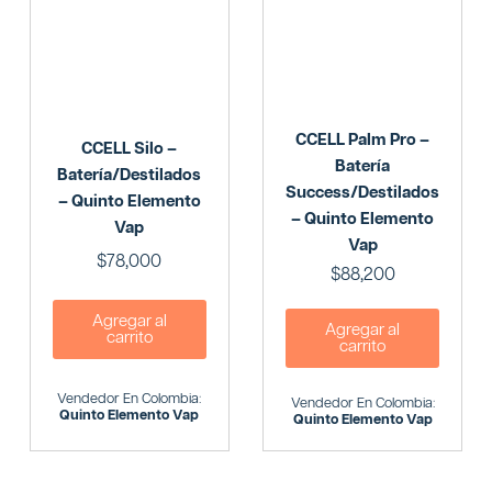
CCELL Palm Pro –
CCELL Silo –
Batería
Batería/Destilados
Success/Destilados
– Quinto Elemento
– Quinto Elemento
Vap
Vap
$
78,000
$
88,200
Agregar al
Agregar al
carrito
carrito
Vendedor En Colombia:
Vendedor En Colombia:
Quinto Elemento Vap
Quinto Elemento Vap