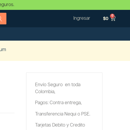
eguros.
0
Ingresar
$
0
ium
Envío Seguro en toda
Colombia,
Pagos: Contra entrega,
Transferencia Nequi o PSE.
Tarjetas Debito y Credito