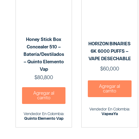
Honey Stick Box
HORIZON BINARIES
Concealer 510 –
6K 6000 PUFFS –
Batería/Destilados
VAPE DESECHABLE
– Quinto Elemento
$
60,000
Vap
$
80,800
Agregar al
carrito
Agregar al
carrito
Vendedor En Colombia:
Vendedor En Colombia:
VapeaYa
Quinto Elemento Vap