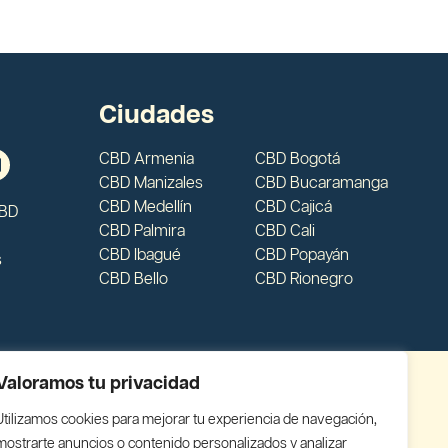
Ciudades
CBD Armenia
CBD Bogotá
CBD Manizales
CBD Bucaramanga
CBD Medellín
CBD Cajicá
CBD
CBD Palmira
CBD Cali
CBD Ibagué
CBD Popayán
s
CBD Bello
CBD Rionegro
Valoramos tu privacidad
Utilizamos cookies para mejorar tu experiencia de navegación,
mostrarte anuncios o contenido personalizados y analizar