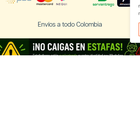
Envíos a todo Colombia
os a Ecuador
Registra tu negocio de Cannabis y
vender con nosotros
Cannabis Ecuador
Looking for information in English?
Visit our English THC guide
.