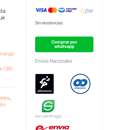
sta
que
Sin existencias
Comprar por
whatsapp
ramanga
Envíos Nacionales
de CBD
lados
,
thc