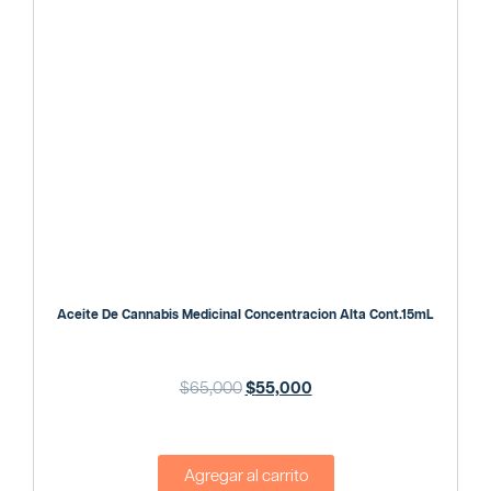
Aceite De Cannabis Medicinal Concentracion Alta Cont.15mL
$
65,000
$
55,000
Agregar al carrito