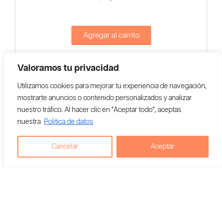
Agregar al carrito
Vendedor En Colombia:
Valoramos tu privacidad
María Sabina
Utilizamos cookies para mejorar tu experiencia de navegación,
mostrarte anuncios o contenido personalizados y analizar
nuestro tráfico. Al hacer clic en "Aceptar todo", aceptas
nuestra
Politica de datos
Cancelar
Aceptar